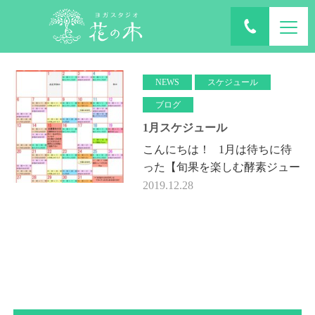
ホーム
ブログ
2019年12月
NEWS
スケジュール
ブログ
1月スケジュール
こんにちは！ 1月は待ちに待
った【旬果を楽しむ酵素ジュー
ス作り】を行います。 前回布
2019.12.28
ぞうりの作り方を教えてくれた
Risaさんをお呼びして、予…